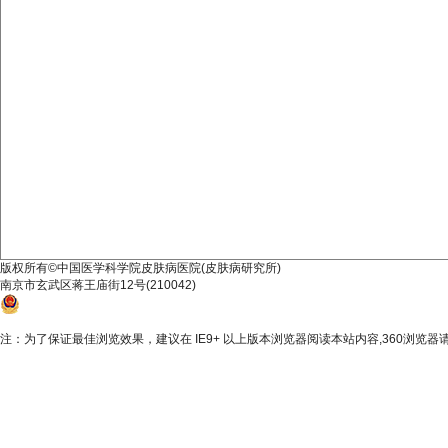
版权所有©中国医学科学院皮肤病医院(皮肤病研究所)
南京市玄武区蒋王庙街12号(210042)
苏公网安备 32010202010355
苏ICP备 10206433号-4
注：为了保证最佳浏览效果，建议在 IE9+ 以上版本浏览器阅读本站内容,360浏览